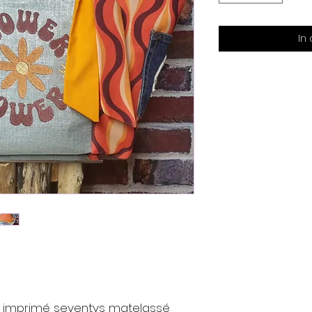
In
ssus imprimé seventys matelassé