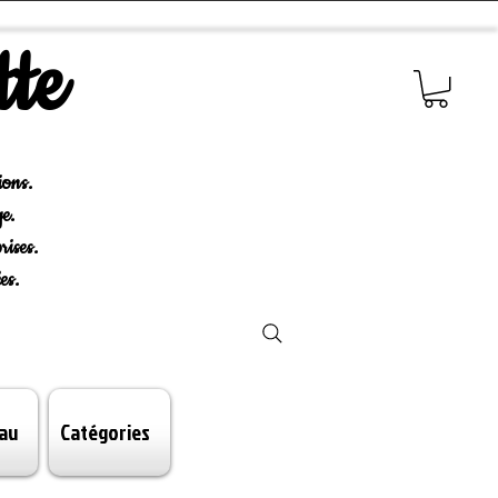
tte
ions.
e.
rises.
es.
au
Catégories