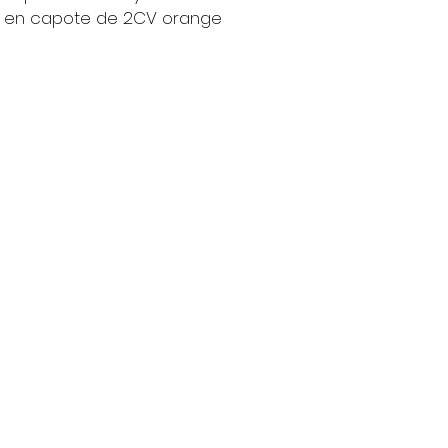
e en capote de 2CV orange
Contact
nt
Tél : 06 88 43 43 00
latelierdhenriette@gmail.com