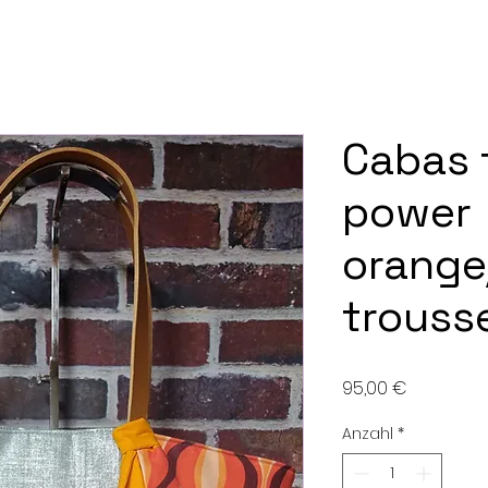
Cabas 
power
orange
trouss
Preis
95,00 €
Anzahl
*