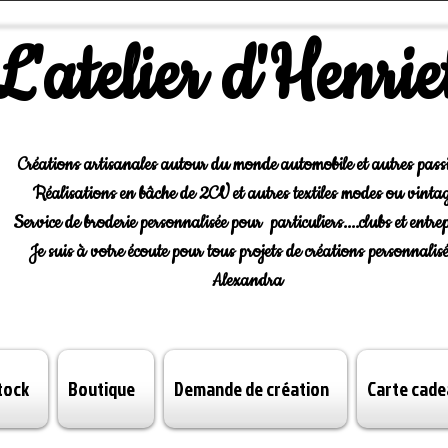
L'atelier d'Henrie
Créations artisanales autour du monde automobile et autres pass
Réalisations en bâche de 2CV et autres textiles modes ou vintag
Service de broderie personnalisée pour particuliers....clubs et entrep
Je suis à votre écoute pour tous projets de créations personnalisé
Alexandra
tock
Boutique
Demande de création
Carte cade