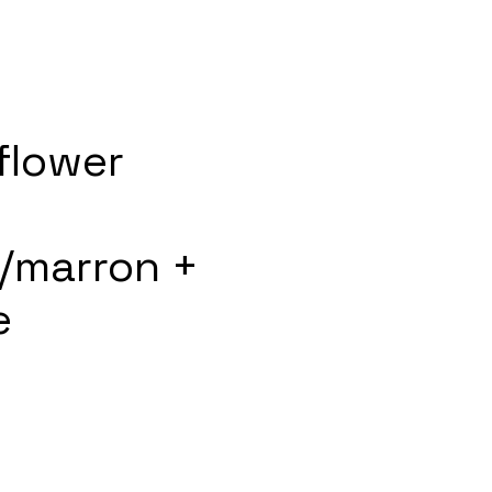
flower
/marron +
e